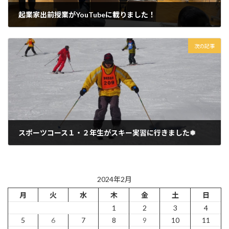
起業家出前授業がYouTubeに載りました！
2024年1月9日
次の記事
スポーツコース１・２年生がスキー実習に行きました❅
2024年2月9日
2024年2月
月
火
水
木
金
土
日
1
2
3
4
5
6
7
8
9
10
11