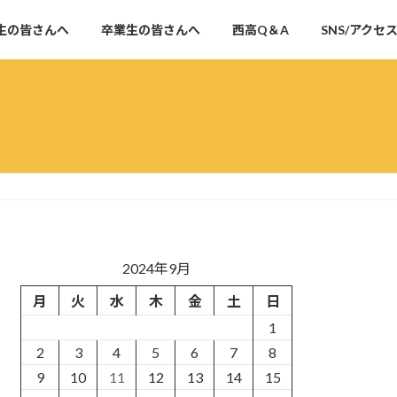
生の皆さんへ
卒業生の皆さんへ
西高Q＆A
SNS/アクセ
2024年9月
月
火
水
木
金
土
日
1
2
3
4
5
6
7
8
9
10
11
12
13
14
15