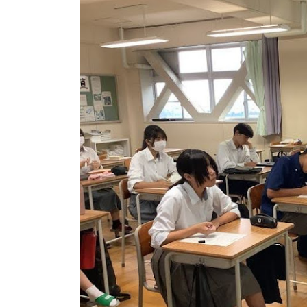
日
時
: