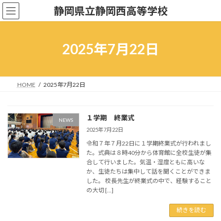
コ
ナ
静岡県立静岡西高等学校
ン
ビ
テ
ゲ
ン
ー
ツ
シ
2025年7月22日
へ
ョ
ス
ン
キ
に
ッ
移
HOME
2025年7月22日
プ
動
１学期 終業式
NEWS
2025年7月22日
令和７年７月22日に１学期終業式が行われまし
た。式典は８時40分から体育館に全校生徒が集
合して行いました。気温・湿度ともに高いな
か、生徒たちは集中して話を聞くことができま
した。 校長先生が終業式の中で、経験すること
の大切 […]
続きを読む